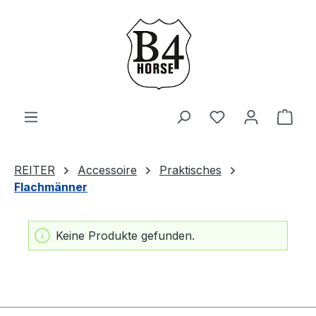
Zum Hauptinhalt springen
Du hast 0 Produ
Ware
REITER
Accessoire
Praktisches
Flachmänner
Keine Produkte gefunden.