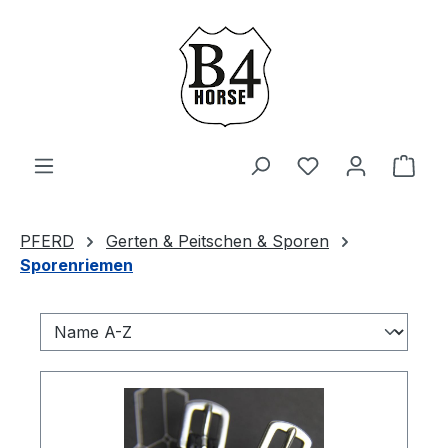
Zum Hauptinhalt springen
Du hast 0 Produ
Ware
PFERD
Gerten & Peitschen & Sporen
Sporenriemen