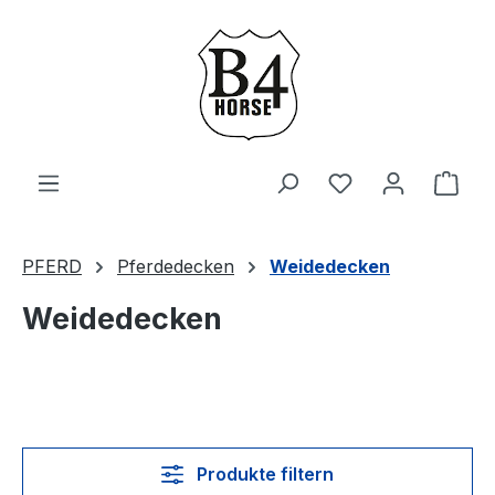
Zum Hauptinhalt springen
Du hast 0 Produ
Ware
PFERD
Pferdedecken
Weidedecken
Weidedecken
Produkte filtern