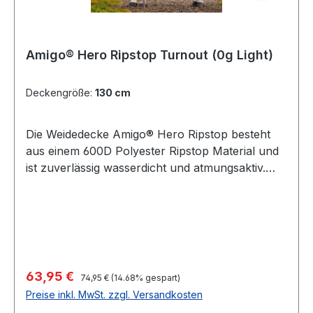
und sorgt für ein stets angenehmes
Tragegefühl.Intelligentes Deckendesign für
clevere Pferdebesitzer!Farbe: Storm Green
Amigo® Hero Ripstop Turnout (0g Light)
Deckengröße:
130 cm
Die Weidedecke Amigo® Hero Ripstop besteht
aus einem 600D Polyester Ripstop Material und
ist zuverlässig wasserdicht und atmungsaktiv.
Diese erschwingliche Weidedecke vereint
Komfort, Bewegungsfreiheit und Leistung in
einem wunderschönen Design.Als Extra verfügt
sie über ein glanzgebendes Polyesterfutter,
welches Haut und Fell deines Pferdes beim
Tragen pflegt. Die Decke bietet eine bequeme
Regulärer Preis:
Verkaufspreis:
63,95 €
74,95 €
(14.68% gespart)
und sichere Passform und ist mit einem geraden
Preise inkl. MwSt. zzgl. Versandkosten
Brustverschluss, Beinausschnitten vorne sowie