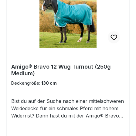
ausschreiten und halten die Decke bei guter
Bauchabdeckung zugleich sicher an ihrem Platz,
unterstützt von drei
Kreuzgurten.Reflektorstreifen sorgen für
bessere Sichtbarkeit beim Weidegang und beim
Hereinholen, wenn schlechte Lichtverhältnisse
die Sicherheit beeinträchtigen können. Diese
zuverlässige Decke aus der Horseware®-
Kollektion wird durch ein glanzgebendes
Amigo® Bravo 12 Wug Turnout (250g
Innenfutter abgerundet, welches das Fell
Medium)
fantastisch glänzen lässt.Farbe: black
Deckengröße:
130 cm
Bist du auf der Suche nach einer mittelschweren
Weidedecke für ein schmales Pferd mit hohem
Widerrist? Dann hast du mit der Amigo® Bravo
12 Wug Turnout (250g Medium) die ideale Decke
gefunden!Bei dieser 250 g schweren Weidedecke