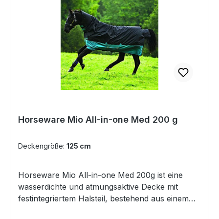
dir die Flexibilität, entweder ein Halsteil
anzubringen (separat erhältlich) oder
stundenlang zu versuchen, nassen Schlamm
aus der Mähne zu bürsten!Dies ist eine tolle
Amigo®-Weidedecke für Pferdebesitzer, die
ihrem Vierbeiner das gewisse Extra an Komfort
sowie Schutz vor wechselhaftem Wetter bieten
möchten.
Horseware Mio All-in-one Med 200 g
Deckengröße:
125 cm
Horseware Mio All-in-one Med 200g ist eine
wasserdichte und atmungsaktive Decke mit
festintegriertem Halsteil, bestehend aus einem
600D-Polyester-Außenmaterial. Die 200-g-