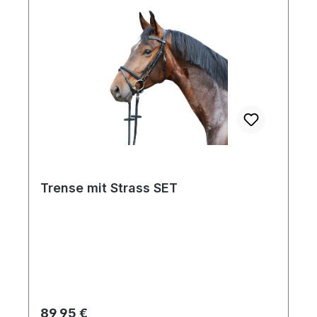
Trense mit Strass SET
Regulärer Preis:
89,95 €