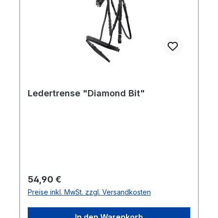
Ledertrense "Diamond Bit"
Regulärer Preis:
54,90 €
Preise inkl. MwSt. zzgl. Versandkosten
In den Warenkorb