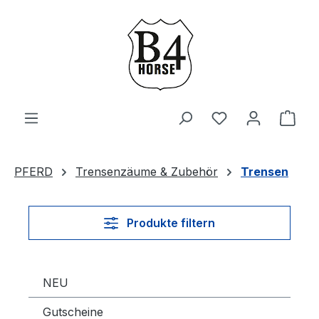
Zum Hauptinhalt springen
Du hast 0 Produ
Ware
PFERD
Trensenzäume & Zubehör
Trensen
Produkte filtern
NEU
Gutscheine