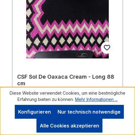
CSF Sol De Oaxaca Cream - Long 88
cm
Diese Website verwendet Cookies, um eine bestmögliche
Erfahrung bieten zu können.
Mehr Informationen ...
CSF Comfort Saddle Fit Pad Das Design
Konfigurieren
Nur technisch notwendige
dieses exclusiven Pads wird aufwändig von
Hand aus bester Schurwolle gewoben. Das
Alle Cookies akzeptieren
Innenleben dieser anatomisch