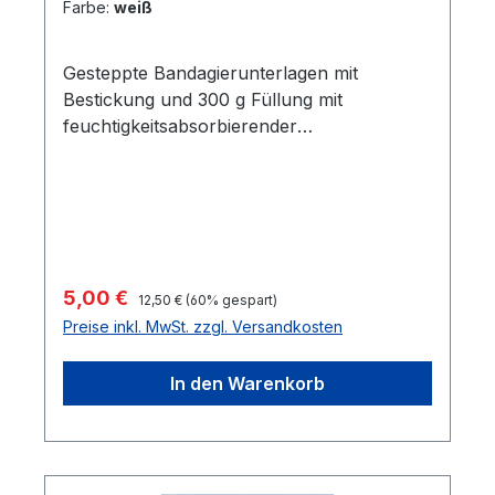
Farbe:
weiß
Gesteppte Bandagierunterlagen mit
Bestickung und 300 g Füllung mit
feuchtigkeitsabsorbierender
Eigenschaft.Material: 100% PolyesterMaße:
ca. 45 cm x 30 cmGröße: Full
Regulärer Preis:
Verkaufspreis:
5,00 €
12,50 €
(60% gespart)
Preise inkl. MwSt. zzgl. Versandkosten
In den Warenkorb