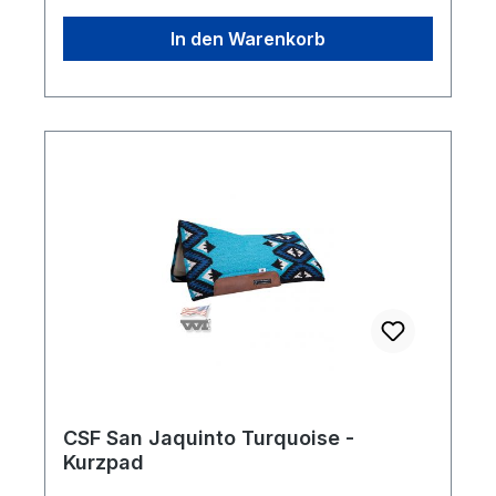
das Reitergewicht gleichmässiger verteilt.Die
In den Warenkorb
Decke ist selbstverständlich aus Wolle
handgewoben.Länge: ca 83 cm
CSF San Jaquinto Turquoise -
Kurzpad