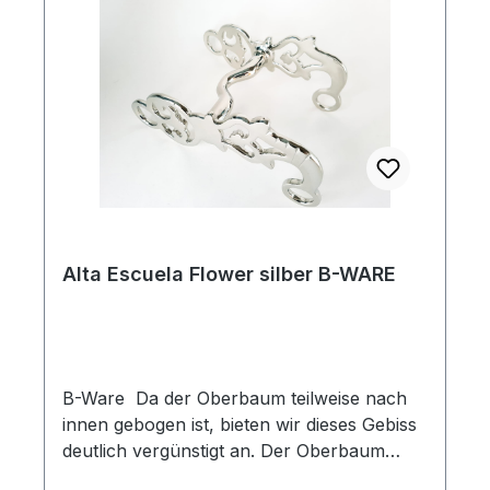
cm, Oberbaum ca. 7,5 cm. Diese schöne
Wechseln sinnvoll wäre. Möglichst nicht
Alta Escuela ist in folgenden Größen
nassem Wetter Ausreiten, da der Gurt
erhältlich: 11,5 cm 12,5 cm 13,5 cm 14,5 cm
dadurch stark verschmutzt werden kann.
Lieferung erfolgt ohne Haken.
ACHTUNG VOR MOTTEN UND MÄUSEN!
Gewicht: ca. 740 g Hinweis: Durch die
Diese könnten Deinen Sattelgurt stark bis
seitlichen Verzierungen, welche leicht nach
zur Unbrauchbarkeit beschädigen.
innen gebogen sind, sollte das Bit eine
Nummer größer gewählt werden.
Alta Escuela Flower silber B-WARE
B-Ware Da der Oberbaum teilweise nach
innen gebogen ist, bieten wir dieses Gebiss
deutlich vergünstigt an. Der Oberbaum
kann mit Hilfsmittel nach außen bzw.