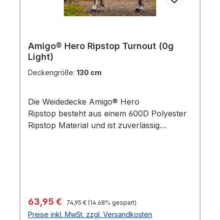
Amigo® Hero Ripstop Turnout (0g
Light)
Deckengröße:
130 cm
Die Weidedecke Amigo® Hero
Ripstop besteht aus einem 600D Polyester
Ripstop Material und ist zuverlässig
wasserdicht und atmungsaktiv. Diese
erschwingliche Weidedecke vereint
Komfort, Bewegungsfreiheit und Leistung in
einem wunderschönen Design.Als Extra
verfügt sie über ein glanzgebendes
Polyesterfutter, welches Haut und Fell
Regulärer Preis:
Verkaufspreis:
63,95 €
74,95 €
(14.68% gespart)
deines Pferdes beim Tragen pflegt. Die
Preise inkl. MwSt. zzgl. Versandkosten
Decke bietet eine bequeme und sichere