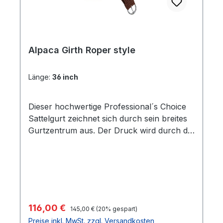
Alpaca Girth Roper style
Länge:
36 inch
Dieser hochwertige Professional´s Choice
Sattelgurt zeichnet sich durch sein breites
Gurtzentrum aus. Der Druck wird durch die
besondere Form gleichmäßig verteilt und
wird besonders bei sensiblen Pferden sehr
gut angenommen, da es besonders
schonend und hautfreundlich ist. Der Gurt
wird aus 100 % Alpaka gefertigt und
verhindert zudem übermäßiges Schwitzen
Regulärer Preis:
Verkaufspreis:
116,00 €
145,00 €
(20% gespart)
und ist geruchs- und schmutzabweisend.
Preise inkl. MwSt. zzgl. Versandkosten