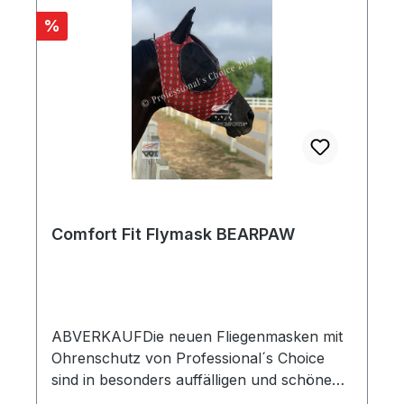
Rabatt
%
Comfort Fit Flymask BEARPAW
ABVERKAUFDie neuen Fliegenmasken mit
Ohrenschutz von Professional´s Choice
sind in besonders auffälligen und schönen
Mustern erhältlich. Das glatte und