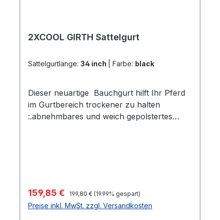
2XCOOL GIRTH Sattelgurt
Sattelgurtlänge:
34 inch
|
Farbe:
black
Dieser neuartige Bauchgurt hilft Ihr Pferd
im Gurtbereich trockener zu halten
:.abnehmbares und weich gepolstertes
Unterteil. neues V- design erlaubt freie
Bewegung der Schulter und verteilt den
Druck wesentlich besser.das Honigwaben
Muster der 2XCOOL- Unterseite hilft den
Sattel in seiner gewünschten Position zu
halten.extra grosse und weiche Unterlage
Regulärer Preis:
Verkaufspreis:
159,85 €
199,80 €
(19.99% gespart)
für die Edelstahlschnalle Länge 34"
Preise inkl. MwSt. zzgl. Versandkosten