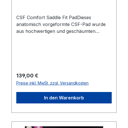
CSF Comfort Saddle Fit PadDieses
anatomisch vorgeformte CSF-Pad wurde
aus hochwertigen und geschäumten
Materialien gefertigt und verhindert
weitgehend den Satteldruck. Insbesondere
wird das Reitergewicht gleichmäßiger
verteilt und Durckpunkte werden deutlich
reduziert. Das hautsympathische Woll-Flies
ist besonders dick und sorgt für einen
Regulärer Preis:
139,00 €
entspannten Pferderücken. Die Decke ist
Preise inkl. MwSt. zzgl. Versandkosten
aus Wolle handgewoben.Länge: ca. 76 cm
In den Warenkorb