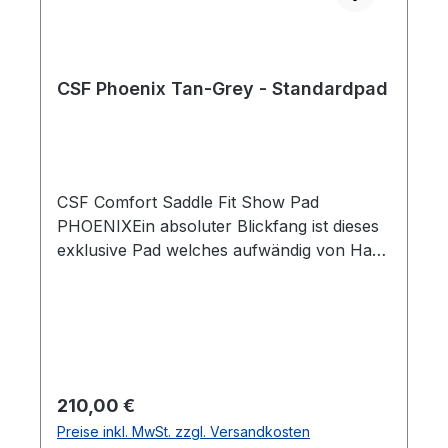
CSF Phoenix Tan-Grey - Standardpad
CSF Comfort Saddle Fit Show Pad
PHOENIXEin absoluter Blickfang ist dieses
exklusive Pad welches aufwändig von Hand
aus bester Schurwolle gewoben
wurde. Das Innenleben dieser anatomisch
vorgeformten Pads besteht aus einem
hochwertigen, geschäumten Material, das
Satteldrücke weitgehend verhindern kann.
Das Pad hat ein extra dickes
Regulärer Preis:
210,00 €
hautsympathisches Woll-Flies. Einzelne
Preise inkl. MwSt. zzgl. Versandkosten
Druckpunkte werden deutlich reduziert und