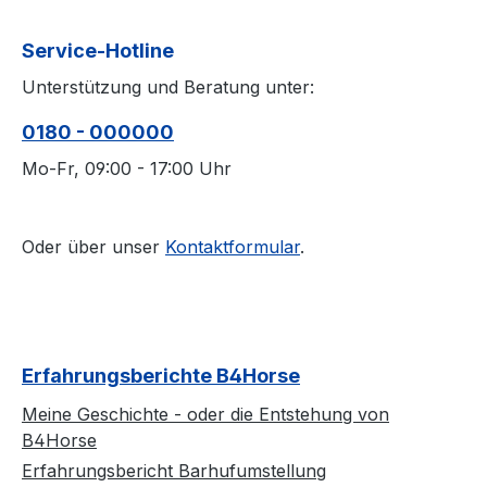
Sattelgurt innerhalb ein paar
E-Mail (s
Tagen lieferbar.
Kontakt a
Service-Hotline
Normalerwe
Unterstützung und Beratung unter:
innerhalb 
0180 - 000000
Mo-Fr, 09:00 - 17:00 Uhr
Oder über unser
Kontaktformular
.
Erfahrungsberichte B4Horse
Meine Geschichte - oder die Entstehung von
B4Horse
Erfahrungsbericht Barhufumstellung