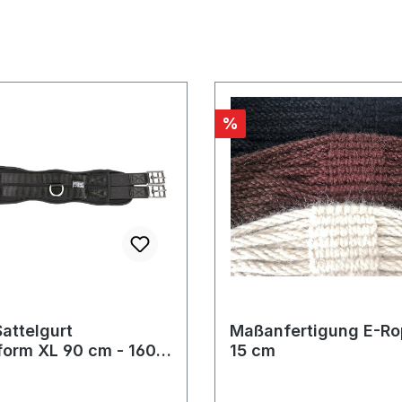
Rabatt
%
attelgurt
Maßanfertigung E-Rop
orm XL 90 cm - 160
15 cm