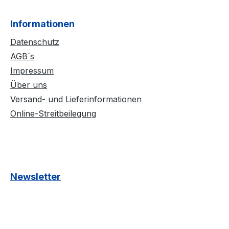
al
das Pferd zum Atmen benötigt,
nd Sand
nicht eingeschränkt wird. Zudem
Informationen
 Gurt,
folgt der Gurt der Bewegung des
Datenschutz
stellen
Pferdes. Es ist erstaunlich welch
AGB´s
rd positiv
positiven Effekt ein Schnurengurt
- und
Impressum
auf das Wohlergehen des Pferdes
welche
hat.Die Schnallen mit Roller
Über uns
ötigt,
werden aus hochwertigem
Versand- und Lieferinformationen
. Zudem
Edelstahl hergestellt.Die Lieferung
Online-Streitbeilegung
gung des
des Langgurtes erfolgt ohne
ch welch
Lederschnallenschutz.Breite: ca. 11
nurengurt
- 12 cmFarben Schnuren: natur,
 Pferdes
dunkelbraun, schwarzHinweis: Der
 als
Sattelgurt ist nicht
Newsletter
chnallen
Waschmaschinen geeignet. Um
starke Verschmutzung zu
vermeiden, sollte dieser Gurt
delt es
vorrangig in den trockenen