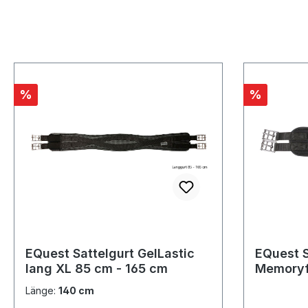
Rabatt
Rabatt
%
%
EQuest Sattelgurt GelLastic
EQuest S
lang XL 85 cm - 165 cm
Memoryf
cm
Länge:
140 cm