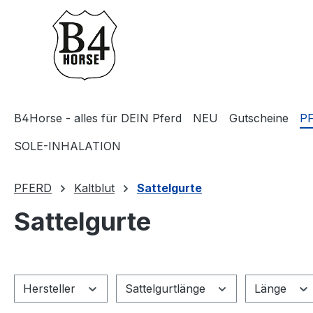
m Hauptinhalt springen
Zur Suche springen
Zur Hauptnavigation springen
B4Horse - alles für DEIN Pferd
NEU
Gutscheine
P
SOLE-INHALATION
PFERD
Kaltblut
Sattelgurte
Sattelgurte
Hersteller
Sattelgurtlänge
Länge