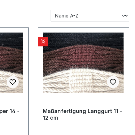
Rabatt
%
er 14 -
Maßanfertigung Langgurt 11 -
12 cm