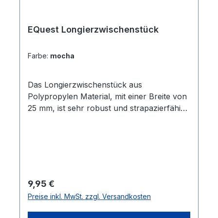
EQuest Longierzwischenstück
Farbe:
mocha
Das Longierzwischenstück aus
Polypropylen Material, mit einer Breite von
25 mm, ist sehr robust und strapazierfähig.
Es verbindet die beiden Gebissringe
miteinander, damit man das Gebiss beim
Longieren nicht zu einer Seite
herausziehen kann. Zusätzlich ermöglicht
es einen bequemen Handwechsel beim
Longieren, sodass kein Umschnallen mehr
Regulärer Preis:
9,95 €
nötig ist. Das Zwischenstück ist
Preise inkl. MwSt. zzgl. Versandkosten
antibakteriell und hat eine sehr geringe
Wasseraufnahme.