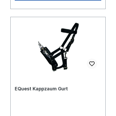
trocknendEingenähtstabiler als
Nieten/SchraubenHygienischkein Schimmel
oder GerücheStabil50% stärker als
Standard BioThane®, enorm
reißfestPflegeleichtWasser, optional mit
Bürste oder Waschmaschine bei
30°Größen: Pony bis WB XXXLFarben
BioThane: braun,
schwarzBeschläge: messing,
silberNasenriemen: 18mm oder 25
mmHinweis: Es handelt sich hier um eine
Sonderanfertigung und ist vom Umtausch
ausgeschlossen. Maßanfertigungen bitte
per E-Mail anfragen.
EQuest Kappzaum Gurt