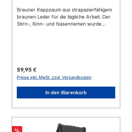
Brauner Kappzaum aus strapazierfähigem
braunen Leder für die tägliche Arbeit. Der
Stirn-, Kinn- und Nasenriemen wurde
weich unterlegt. Der Kappzaum ist
mehrfach verstellbar und mit stabilen
Beschlägen ausgestattet.Größe:
CobGewicht: 1,2 kg
Regulärer Preis:
59,95 €
Preise inkl. MwSt. zzgl. Versandkosten
In den Warenkorb
Rabatt
%