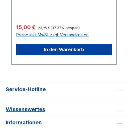
Regulärer Preis:
Verkaufspreis:
15,00 €
23,95 €
(37.37% gespart)
Preise inkl. MwSt. zzgl. Versandkosten
In den Warenkorb
Service-Hotline
Wissenswertes
Informationen