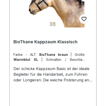
BioThane Kappzaum Klassisch
Farbe - ALT:
BioThane braun
|
Größe:
Warmblut XL
|
Schnallen / Beschlag:
messing
|
Breite:
25 mm
Der schicke Kappzaum Basic ist der ideale
Begleiter für die Handarbeit, zum Führen
oder Longieren. Die weiche Polsterung an
Genickstück und Nasenreimen verleihen
einen angenehmen Tragekomfort.
Nasenriemen 18 oder 25mm |
Genickriemen/Backenstücke