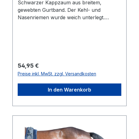
Schwarzer Kappzaum aus breitem,
gewebten Gurtband. Der Kehl- und
Nasenriemen wurde weich unterlegt.
verstellbar. Der Kappzaum ist am Genick-,
Kehl- und Nasenriemen einfach verstellbar
und kann daher optimal an das Pferd
angepasst werden. Der Nasen- und
Stirnriemen ist weich unterlegt. Die stabilen
Beschläge sind vernickelt.Größe: MFarben:
Regulärer Preis:
54,95 €
schwarz
Preise inkl. MwSt. zzgl. Versandkosten
In den Warenkorb