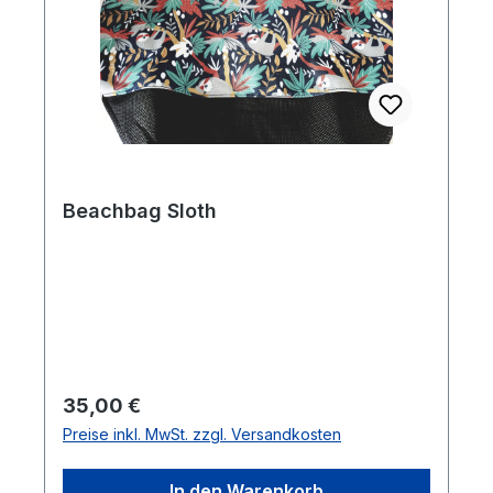
Beachbag Sloth
Regulärer Preis:
35,00 €
Preise inkl. MwSt. zzgl. Versandkosten
In den Warenkorb