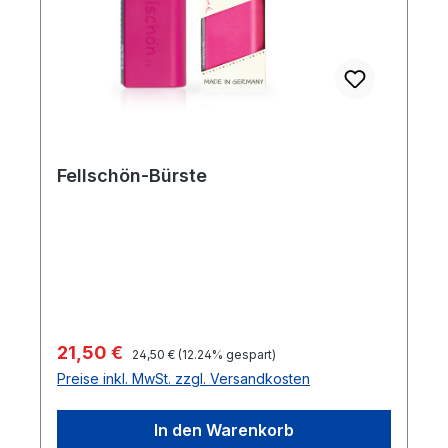
Fellschön-Bürste
Regulärer Preis:
Verkaufspreis:
21,50 €
24,50 €
(12.24% gespart)
Preise inkl. MwSt. zzgl. Versandkosten
In den Warenkorb