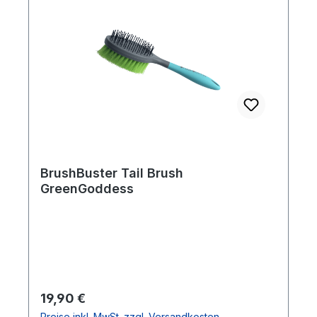
BrushBuster Tail Brush
GreenGoddess
Regulärer Preis:
19,90 €
Preise inkl. MwSt. zzgl. Versandkosten