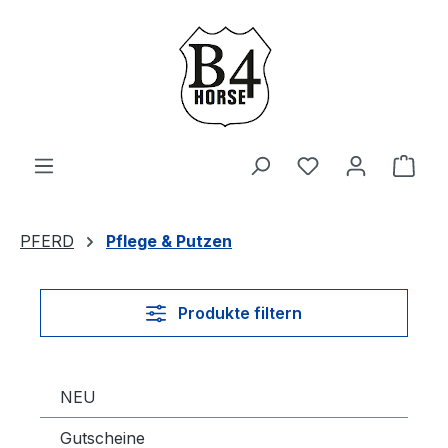
Zum Hauptinhalt springen
Du hast 0 Produ
Ware
PFERD
Pflege & Putzen
Produkte filtern
NEU
Gutscheine