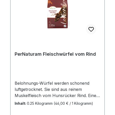
Rohprotein0,7 % Rohfette2,7 % Rohasche1
% Rohfaser0,36 % Calcium0,03 %,
Phosphor0,4 %
NatriumFütterungsemepfehlung:Gebe je
nach Größe des Pferdes - täglich drei bis
fünf Messbecher EquiGaron für mehrere
Tage hintereinander ins Futter. Maximale
Tagesdosis sind 8 Messbecher.Inhalt: 500
g
PerNaturam Fleischwürfel vom Rind
Belohnungs-Würfel werden schonend
luftgetrocknet. Sie sind aus reinem
Muskelfleisch vom Hunsrücker Rind. Eine
besonders fettarme Belohnung.
Inhalt:
0.25 Kilogramm
(46,00 € / 1 Kilogramm)
Inhaltsstoffe Analytische Bestandteile und
Gehalte:Protein 83,4 % Fettgehalt 5,2 %