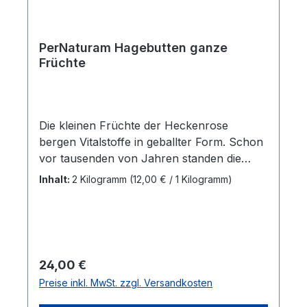
PerNaturam Hagebutten ganze
Früchte
Die kleinen Früchte der Heckenrose
bergen Vitalstoffe in geballter Form. Schon
vor tausenden von Jahren standen die
knallroten Hagebutten Wildpferden im
Inhalt:
2 Kilogramm
(12,00 € / 1 Kilogramm)
Herbst und Winter als wertvolle Nahrung
zur Verfügung. Hagebutten sind eine
Bereicherung für den Speiseplan des
Pferdes und ein Vitalstoffcocktail!Jahrelang
wurde sie nicht beachtet, da sie in
Regulärer Preis:
24,00 €
Deutschland überall wächst und eigentlich
Preise inkl. MwSt. zzgl. Versandkosten
jedem kostenlos zur Verfügung steht. Die
schon sehr alte Heilpflanze findet man vor