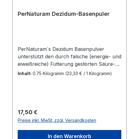
PerNaturam Dezidum-Basenpuler
PerNaturam´s Dezidum Basenpulver
unterstützt den durch falsche (energie- und
eiweißreiche) Fütterung gestörten Säure-
Basen-Haushalt. Die instabile
Inhalt:
0.75 Kilogramm
(23,33 € / 1 Kilogramm)
Stoffwechselhaushalt verursacht eine
Vielzahl von weiteren Erkrankungen im
Bereich der Organe, Haut, Hufe usw., da
eine ausreichende Versorgung der nötigen
Nährstoffe nicht mehr erfolgen kann. Ein
Regulärer Preis:
17,50 €
Gasaustausch wird dadurch erschwert. Die
Preise inkl. MwSt. zzgl. Versandkosten
übersäuerten Zellen und Säuredepots
können allein durch eine Futterumstellung
In den Warenkorb
nicht korrigiert werden, da der Körper