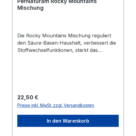
PerNaturam Rocky Mountains
Mischung
Die Rocky Mountains Mischung reguliert
den Säure-Basen-Haushalt, verbessert die
Stoffwechselfunktionen, stärkt das
Immunsystem und die Nierenfunktion.
Besonders die ursprünglichen
Pferderassen sind auf die Ergänzung von
Kräutern angewiesen, um gesund und vital
zu bleiben.Wildpferde folgen bei der
Futtersuche ihren Instinkten. Auf den
Regulärer Preis:
22,50 €
mastigen mitteleuropäischen Weiden fehlt
Preise inkl. MwSt. zzgl. Versandkosten
den Pferden die Pflanzenvielfalt, Rohfaser
und viele sekundäre Inhaltsstoffe. Diese
In den Warenkorb
Mischung hilft bei Futterumstellungen und
beugt Ernährungsdefiziten