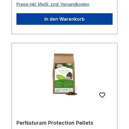
reduziert Juckreiz und verhindert
Preise inkl. MwSt. zzgl. Versandkosten
Wundlecken.Anwendungshinweise: Dünn
auf die Ballen auftragen. Auch zur Pflege
In den Warenkorb
juckender trockener
HautstellenZusammensetzung: Pflanzenaus
züge aus Schafgarbe, Limone, Olive,
Beinwell, Gewürznelke, Ringelblume und
ThymianInhalt: 100 ml
PerNaturam Protection Pellets