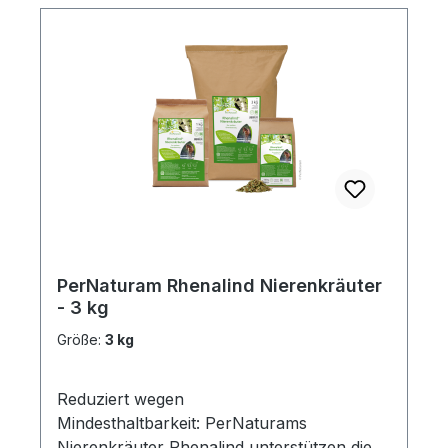
Gramm.Ca. 500 - 600 kg Körpergewicht =
60 Gramm.Ca. ≥ 700 kg Körpergewicht =
max. 100 Gramm.Inhalt: 1,5 kg
PerNaturam Rhenalind Nierenkräuter
- 3 kg
Größe:
3 kg
Reduziert wegen
Mindesthaltbarkeit: PerNaturams
Nierenkräuter Rhenalind unterstützen die