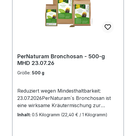
= 3 ml, ± 30 kg Körpermasse = 6
mlPferde: ≤ 400 kg Körpermasse = 10
ml, 500 - 600 kg Körpermasse = 20 ml, ≥
700 kg Körpermasse = 30 ml3 ml ist gleich
1 Teelöffel10 ml sind gleich 1 EsslöffelBitte
kühl und dunkel lagern!
PerNaturam Bronchosan - 500-g
MHD 23.07.26
Größe:
500 g
Reduziert wegen Mindesthaltbarkeit:
23.07.2026PerNaturam´s Bronchosan ist
eine wirksame Kräutermischung zur
Stärkung der Atemwege und hat eine
Inhalt:
0.5 Kilogramm
(22,40 € / 1 Kilogramm)
schleimlösende Wirkung. Die Mischung aus
Eibischwurzel, Fenchel, Isländisch Moos,
Königskerzenblüten, Lindenblüten, Spitzwe