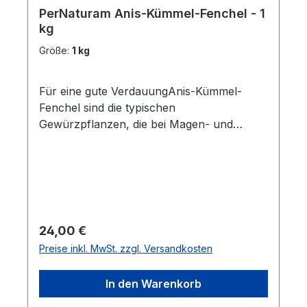
PerNaturam Anis-Kümmel-Fenchel - 1
kg
Größe:
1 kg
Für eine gute VerdauungAnis-Kümmel-
Fenchel sind die typischen
Gewürzpflanzen, die bei Magen- und
Darmproblemen, vor allem bei
Magengeschwüren, starken Blähungen
oder Koliken gefüttert werden sollten; auch,
um diese zu verhindern. Sehr bewährt hat
sich diese Mischung auch bei Pferden, die
zu nervösen Koliken neigen. Die Pferde
Regulärer Preis:
24,00 €
fressen diese Mischung sehr gerne, und
Preise inkl. MwSt. zzgl. Versandkosten
man kann damit auch einfach den
Geschmack eines Futters variieren.Bei
In den Warenkorb
Magengeschwüren und gestörtem Darm
am besten die Anis- Kümmel-Fenchel-