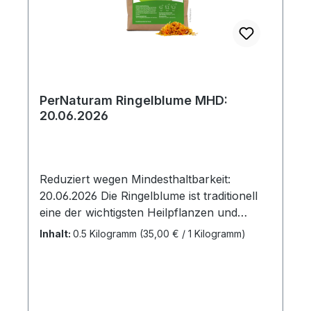
Gewicht des Pferdes angefeuchtet über das
Futter geben.Inhalt: 500 g
PerNaturam Ringelblume MHD:
20.06.2026
Reduziert wegen Mindesthaltbarkeit:
20.06.2026 Die Ringelblume ist traditionell
eine der wichtigsten Heilpflanzen und
bestens erforscht. Jeder kennt ihre
Inhalt:
0.5 Kilogramm
(35,00 € / 1 Kilogramm)
hervorragende hautpflegende Wirkung.
Doch genauso wirkt sie auch innerlich! Sie
ist reich an ätherischem Öl, enthält
Saponine, Carotinoide, Flavonoide,