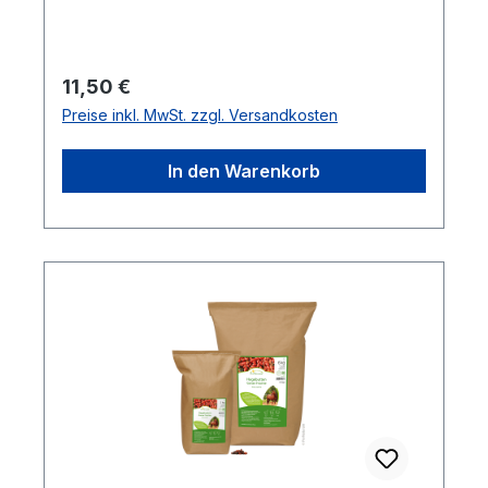
Anwendungshinweise Zur Belohnung im
Training und als Happen für
zwischendurch.Inhalt: 250 g
Regulärer Preis:
11,50 €
Preise inkl. MwSt. zzgl. Versandkosten
In den Warenkorb