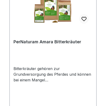
PerNaturam Amara Bitterkräuter
Bitterkräuter gehören zur
Grundversorgung des Pferdes und können
bei einem Mangel
Schleimhautentzündungen, Störungen das
Magen-Darm-Traktes wie Koliken,
Kotwasser und Durchfall verursachen.
PerNaturams Bitterkräuter halten die