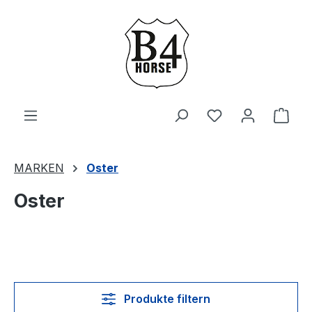
Zum Hauptinhalt springen
Du hast 0 Produ
Ware
MARKEN
Oster
Oster
Produkte filtern