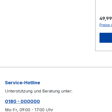
Deutsc
Produk
erles
Regulä
49,99
Zusam
Preise 
herau
Wirku
Biotin
die Hu
Fellqua
eignet
den Fe
Elasti
von Ha
förder
Service-Hotline
Pferd: Biotin Zink Kupfer B
Unterstützung und Beratung unter:
Vitami
bekann
0180 - 000000
Keratin
Mo-Fr, 09:00 - 17:00 Uhr
zur St