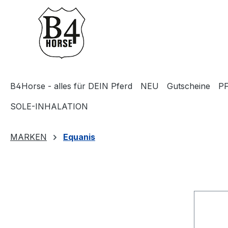
m Hauptinhalt springen
Zur Suche springen
Zur Hauptnavigation springen
B4Horse - alles für DEIN Pferd
NEU
Gutscheine
P
SOLE-INHALATION
MARKEN
Equanis