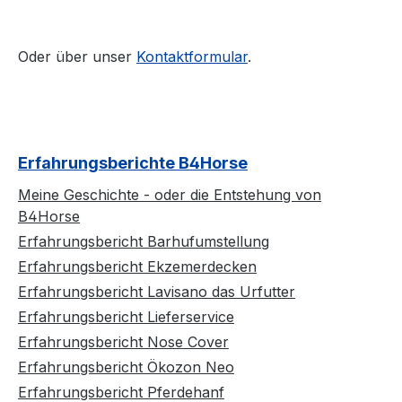
Hufho
Fellsto
Oder über unser
Kontaktformular
.
unentb
Biotin
Fellwe
Hautpr
einen 
Erfahrungsberichte B4Horse
und Ha
zentra
Meine Geschichte - oder die Entstehung von
Stoffw
B4Horse
benöti
Erfahrungsbericht Barhufumstellung
gesund
Erfahrungsbericht Ekzemerdecken
normal
Erfahrungsbericht Lavisano das Urfutter
Haut u
Erfahrungsbericht Lieferservice
sich e
Erfahrungsbericht Nose Cover
Zinkve
Haut 
Erfahrungsbericht Ökozon Neo
Spuren
Erfahrungsbericht Pferdehanf