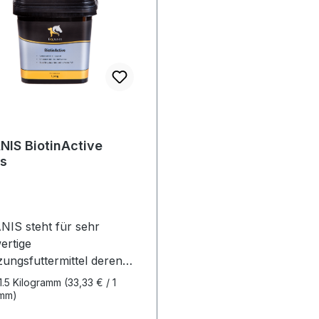
IS BiotinActive
ts
IS steht für sehr
ertige
ungsfuttermittel deren
ffe ausschließlich aus
1.5 Kilogramm
(33,33 € / 1
chland kommen. Ebenso
amm)
t die Produktion in