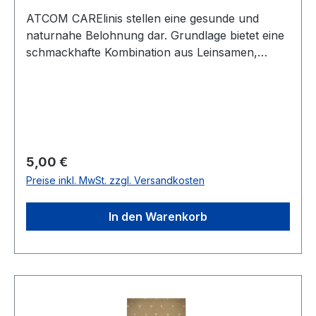
ATCOM CARElinis stellen eine gesunde und
naturnahe Belohnung dar. Grundlage bietet eine
schmackhafte Kombination aus Leinsamen,
Karotten, Luzerne und Rote Beete. Dieser
gesunde Snack ist für jedes Pferd geeignet und
ist frei von Getreide und anderen künstlichen
Zusatzstoffen.ATCOM CARElinis - Sagen Sie
Ihrem Pferd DANKE.Inhalt: 1kg
Regulärer Preis:
5,00 €
Preise inkl. MwSt. zzgl. Versandkosten
In den Warenkorb