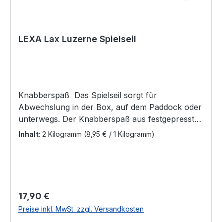
LEXA Lax Luzerne Spielseil
Knabberspaß Das Spielseil sorgt für
Abwechslung in der Box, auf dem Paddock oder
unterwegs. Der Knabberspaß aus festgepressten
Briketts eignet sich insbesondere auch für
Inhalt:
2 Kilogramm
(8,95 € / 1 Kilogramm)
staubempfindliche Pferde. Verpackungseinheit: 2
Seile a´1 kg Zusammensetzung100 % Luzerne,
Briketts, EinzelfuttermittelAnalytische
Bestandteile:Rohprotein15,3 %Phosphor0,23
%Rohfaser24,8 %Rohasche11,1 %Feuchte10,0
Regulärer Preis:
17,90 €
%Zucker 3,0 %Stärke 0,4 %
Preise inkl. MwSt. zzgl. Versandkosten