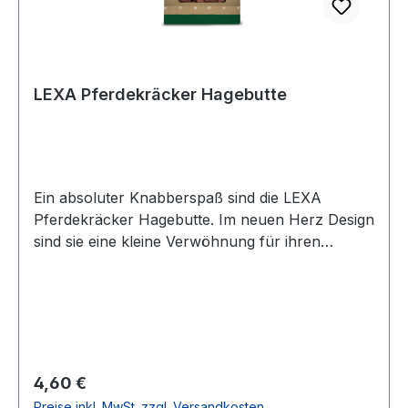
LEXA Pferdekräcker Hagebutte
Ein absoluter Knabberspaß sind die LEXA
Pferdekräcker Hagebutte. Im neuen Herz Design
sind sie eine kleine Verwöhnung für ihren
Liebling. Zusammensetzung: Analytische
Bestandteile: Rohprotein 9,4 % Rohfett 6,5 %
Rohfaser 2,8 % Rohasche 3,8 % Calcium 0,7%
Phosphor 0,3 % Natrium 0,24 % Inhalt 1 kg
Regulärer Preis:
4,60 €
Preise inkl. MwSt. zzgl. Versandkosten