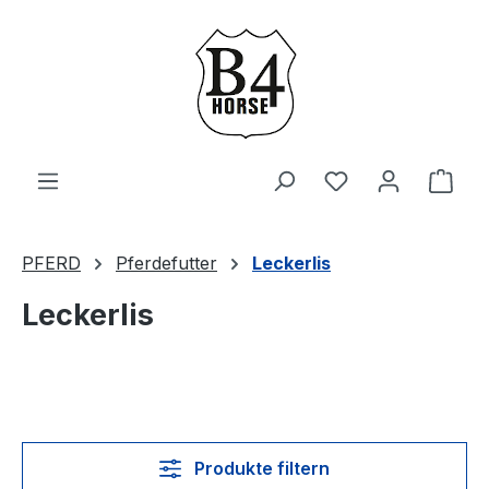
Zum Hauptinhalt springen
Du hast 0 Produ
Ware
PFERD
Pferdefutter
Leckerlis
Leckerlis
Produkte filtern