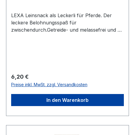
LEXA Leinsnack als Leckerli für Pferde. Der
leckere Belohnungsspaß für
zwischendurch.Getreide- und melassefrei und zu
100 % aus regionalem Anbau aus dem
Allgäu.Leinkuchen weist ein optimales Verhältnis
von Omega-3- zu Omega-6-Fettsäuren auf und
ist reich an Schleimstoffen. Dadurch ist diese
Belohnung auch für verdauungsempfindliche
Pferde geeignet. Inhalt: 1kg
Regulärer Preis:
6,20 €
Preise inkl. MwSt. zzgl. Versandkosten
In den Warenkorb