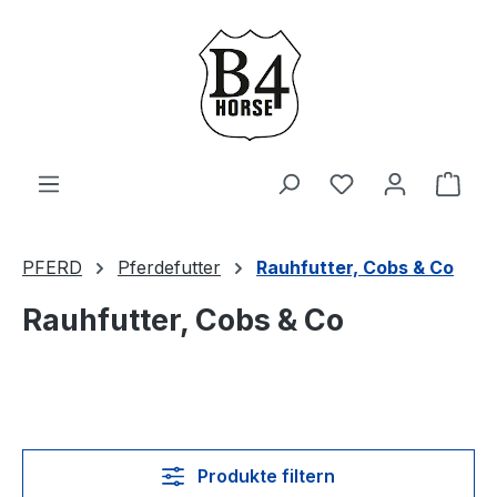
Zum Hauptinhalt springen
Du hast 0 Produ
Ware
PFERD
Pferdefutter
Rauhfutter, Cobs & Co
Rauhfutter, Cobs & Co
Produkte filtern