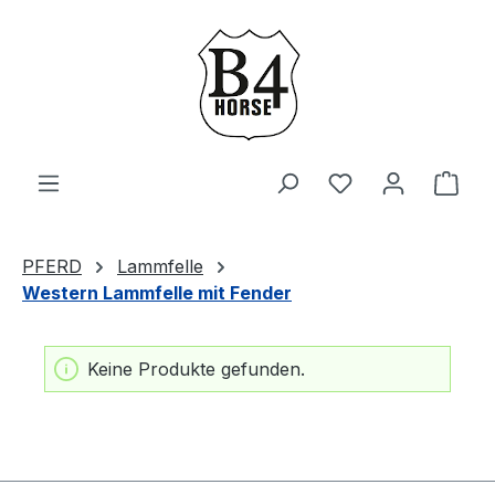
Zum Hauptinhalt springen
Du hast 0 Produ
Ware
PFERD
Lammfelle
Western Lammfelle mit Fender
Keine Produkte gefunden.