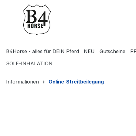
m Hauptinhalt springen
Zur Suche springen
Zur Hauptnavigation springen
B4Horse - alles für DEIN Pferd
NEU
Gutscheine
P
SOLE-INHALATION
Informationen
Online-Streitbeilegung