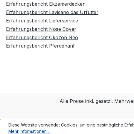
verschiedene
verschied
Erfahrungsbericht Ekzemerdecken
Ausführungen.Kranke oder
Ausführu
Erfahrungsbericht Lavisano das Urfutter
sensible Pferde können durch
sensible 
Erfahrungsbericht Lieferservice
diesen hochwertigen
diesen ho
Erfahrungsbericht Nose Cover
Nüsternschutz trotzdem Ausritte
Nüsternsc
bzw. den Reitplatz
bzw. den R
Erfahrungsbericht Ökozon Neo
genießen.Erfahre mehr in unserem
genießen.
Erfahrungsbericht Pferdehanf
Erfahrungsbericht!
unserem E
Alle Preise inkl. gesetzl. Mehrwe
Diese Website verwendet Cookies, um eine bestmögliche Erfah
Mehr Informationen ...