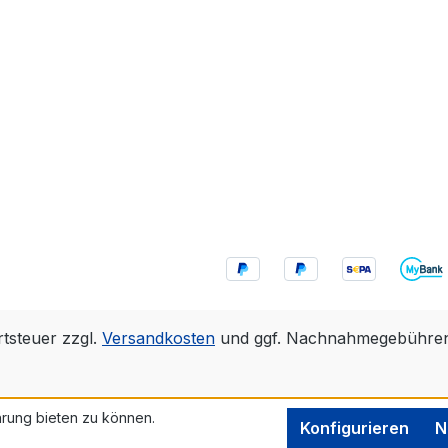
ene
ngen.Kranke oder
Pferde können durch
chwertigen
hutz trotzdem Ausritte
eitplatz
 Erfahre mehr in
rfahrungsbericht!
rtsteuer zzgl.
Versandkosten
und ggf. Nachnahmegebühren,
rung bieten zu können.
Konfigurieren
N