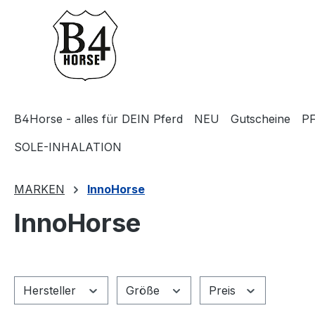
m Hauptinhalt springen
Zur Suche springen
Zur Hauptnavigation springen
B4Horse - alles für DEIN Pferd
NEU
Gutscheine
P
SOLE-INHALATION
MARKEN
InnoHorse
InnoHorse
Hersteller
Größe
Preis