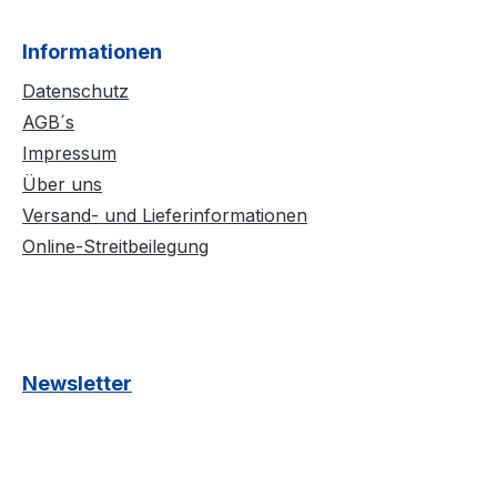
chnell und
r Weise das
Informationen
Datenschutz
t weich
AGB´s
icht.Bitte
Schnittes
Impressum
 den
Über uns
haking
Versand- und Lieferinformationen
net. Hier
Online-Streitbeilegung
NOSE
Newsletter