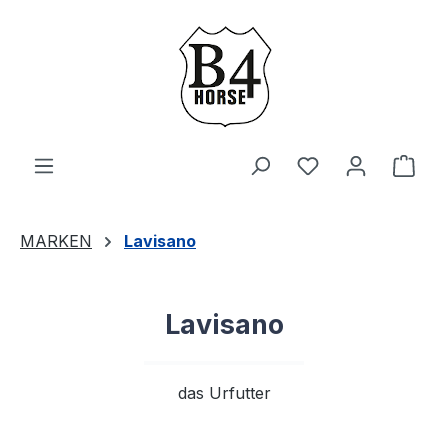
Zum Hauptinhalt springen
Du hast 0 Produ
Ware
MARKEN
Lavisano
Lavisano
das Urfutter