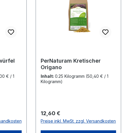
würfel
PerNaturam Kretischer
Origano
00 € / 1
Inhalt:
0.25 Kilogramm
(50,40 € / 1
Kilogramm)
Regulärer Preis:
12,60 €
rsandkosten
Preise inkl. MwSt. zzgl. Versandkosten