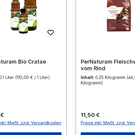
turam Bio Cratae
PerNaturam Fleisch
vom Rind
0.1 Liter
(110,00 € / 1 Liter)
Inhalt:
0.25 Kilogramm
(46,
Kilogramm)
rer Preis:
Regulärer Preis:
 €
11,50 €
inkl. MwSt. zzgl. Versandkosten
Preise inkl. MwSt. zzgl. Ve