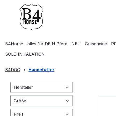
m Hauptinhalt springen
Zur Suche springen
Zur Hauptnavigation springen
B4Horse - alles für DEIN Pferd
NEU
Gutscheine
P
SOLE-INHALATION
B4DOG
Hundefutter
Hersteller
Größe
Preis