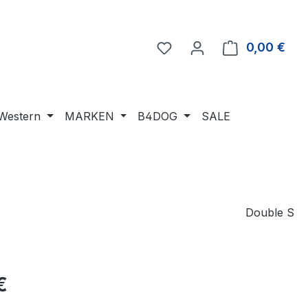
Du hast 0 Produkte auf 
0,00 €
Ware
Western
MARKEN
B4DOG
SALE
Double S
eis:
€