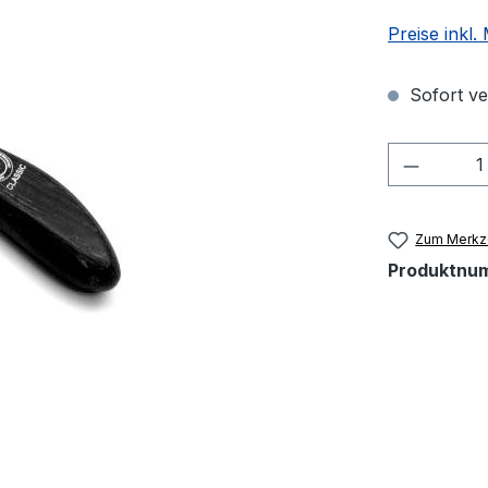
Preise inkl
Sofort ver
Produkt
Zum Merkze
Produktnu