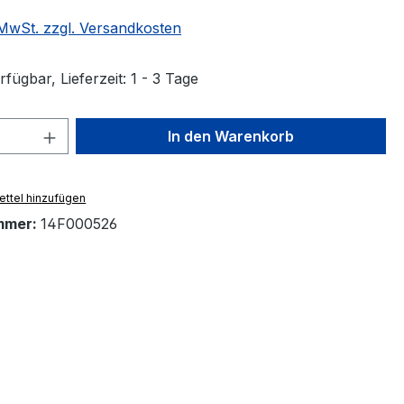
. MwSt. zzgl. Versandkosten
fügbar, Lieferzeit: 1 - 3 Tage
 Anzahl: Gib den gewünschten Wert ein 
In den Warenkorb
ttel hinzufügen
mmer:
14F000526