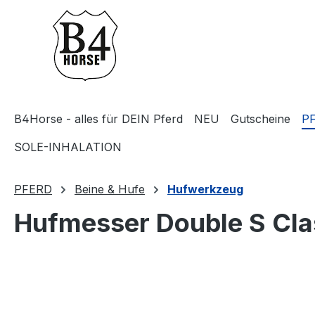
m Hauptinhalt springen
Zur Suche springen
Zur Hauptnavigation springen
B4Horse - alles für DEIN Pferd
NEU
Gutscheine
P
SOLE-INHALATION
PFERD
Beine & Hufe
Hufwerkzeug
Hufmesser Double S Clas
Bildergalerie überspringen