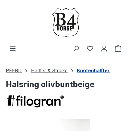
Zum Hauptinhalt springen
Du hast 0 Produ
Ware
PFERD
Halfter & Stricke
Knotenhalfter
Halsring olivbuntbeige
Bildergalerie überspringen