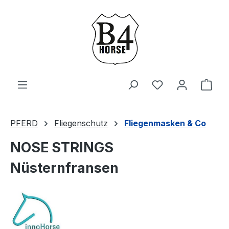
Zum Hauptinhalt springen
Du hast 0 Produ
Ware
PFERD
Fliegenschutz
Fliegenmasken & Co
NOSE STRINGS
Nüsternfransen