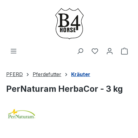
Zum Hauptinhalt springen
Du hast 0 Produ
Ware
PFERD
Pferdefutter
Kräuter
PerNaturam HerbaCor - 3 kg