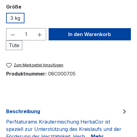
auswählen
Größe
3 kg
Produkt Anzahl: Gib den gewünschten We
In den Warenkorb
Tüte
Zum Merkzettel hinzufügen
Produktnummer:
08C000705
Beschreibung
PerNaturams Kräutermischung HerbaCor ist
speziell zur Unterstützung des Kreislaufs und der
Förderung der Herztätigkeit. Herb…
Mehr