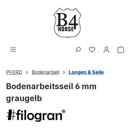
Zum Hauptinhalt springen
Du hast 0 Produ
Ware
PFERD
Bodenarbeit
Longen & Seile
Bodenarbeitsseil 6 mm
graugelb
Bildergalerie überspringen