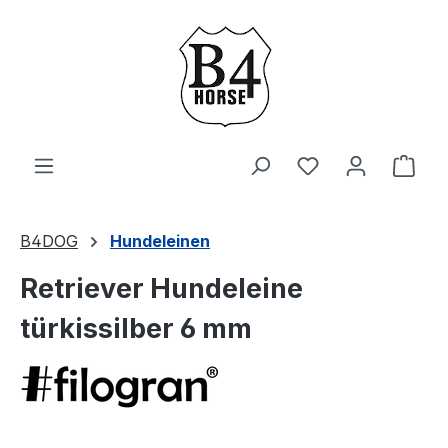
Zum Hauptinhalt springen
Du hast 0 Produ
Ware
B4DOG
Hundeleinen
Retriever Hundeleine
türkissilber 6 mm
Bildergalerie überspringen