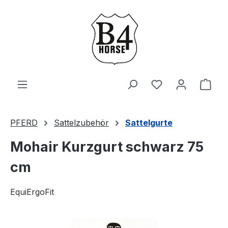
Zum Hauptinhalt springen
Du hast 0 Produ
Ware
PFERD
Sattelzubehör
Sattelgurte
Mohair Kurzgurt schwarz 75
cm
EquiErgoFit
Bildergalerie überspringen