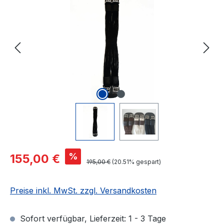
Verkaufspreis:
%
155,00 €
Regulärer Preis:
195,00 €
(20.51% gespart)
Preise inkl. MwSt. zzgl. Versandkosten
Sofort verfügbar, Lieferzeit: 1 - 3 Tage