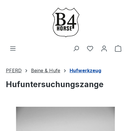
Zum Hauptinhalt springen
Du hast 0 Produ
Ware
PFERD
Beine & Hufe
Hufwerkzeug
Hufuntersuchungszange
Bildergalerie überspringen