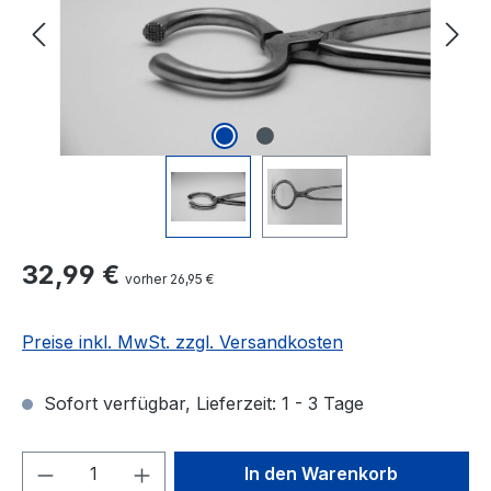
Regulärer Preis:
32,99 €
vorher 26,95 €
Preise inkl. MwSt. zzgl. Versandkosten
Sofort verfügbar, Lieferzeit: 1 - 3 Tage
Produkt Anzahl: Gib den gewünschten We
In den Warenkorb