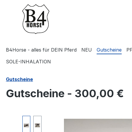
m Hauptinhalt springen
Zur Suche springen
Zur Hauptnavigation springen
B4Horse - alles für DEIN Pferd
NEU
Gutscheine
P
SOLE-INHALATION
Gutscheine
Gutscheine - 300,00 €
Bildergalerie überspringen