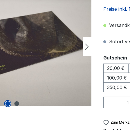
Preise inkl
Versandko
Sofort ver
a
Gutschein
20,00 €
100,00 €
350,00 €
Produkt
Zum Merkze