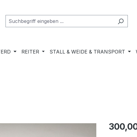
FERD
REITER
STALL & WEIDE & TRANSPORT
Regulärer Pr
300,00