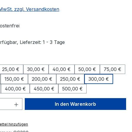
. MwSt. zzgl. Versandkosten
stenfrei
fügbar, Lieferzeit: 1 - 3 Tage
uswählen
25,00 €
30,00 €
40,00 €
50,00 €
75,00 €
150,00 €
200,00 €
250,00 €
300,00 €
400,00 €
450,00 €
500,00 €
 Anzahl: Gib den gewünschten Wert ein 
In den Warenkorb
ttel hinzufügen