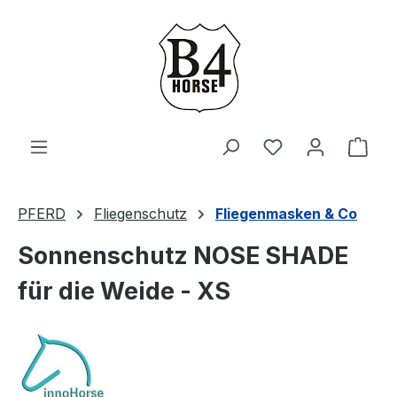
Zum Hauptinhalt springen
Du hast 0 Produ
Ware
PFERD
Fliegenschutz
Fliegenmasken & Co
Sonnenschutz NOSE SHADE
für die Weide - XS