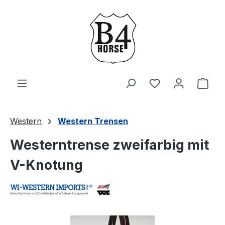
Zum Hauptinhalt springen
Du hast 0 Produ
Ware
Western
Western Trensen
Westerntrense zweifarbig mit
V-Knotung
Bildergalerie überspringen