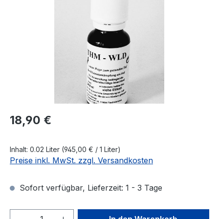
Regulärer Preis:
18,90 €
Inhalt:
0.02 Liter
(945,00 € / 1 Liter)
Preise inkl. MwSt. zzgl. Versandkosten
Sofort verfügbar, Lieferzeit: 1 - 3 Tage
Produkt Anzahl: Gib den gewünschten We