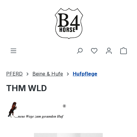
Zum Hauptinhalt springen
Du hast 0 Produ
Ware
PFERD
Beine & Hufe
Hufpflege
THM WLD
Bildergalerie überspringen