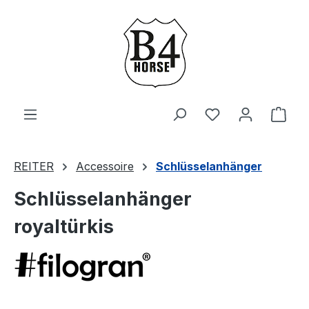
Zum Hauptinhalt springen
Du hast 0 Produ
Ware
REITER
Accessoire
Schlüsselanhänger
Schlüsselanhänger
royaltürkis
Bildergalerie überspringen