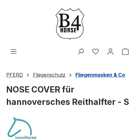
Zum Hauptinhalt springen
Du hast 0 Produ
Ware
PFERD
Fliegenschutz
Fliegenmasken & Co
NOSE COVER für
hannoversches Reithalfter - S