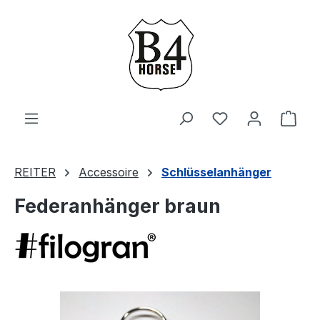
Zum Hauptinhalt springen
Du hast 0 Produ
Ware
REITER
Accessoire
Schlüsselanhänger
Federanhänger braun
Bildergalerie überspringen