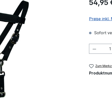
54,95 
Preise inkl
Sofort ver
Produkt
Zum Merkze
Produktnu