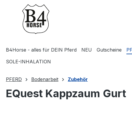
m Hauptinhalt springen
Zur Suche springen
Zur Hauptnavigation springen
B4Horse - alles für DEIN Pferd
NEU
Gutscheine
P
SOLE-INHALATION
PFERD
Bodenarbeit
Zubehör
EQuest Kappzaum Gurt
Bildergalerie überspringen