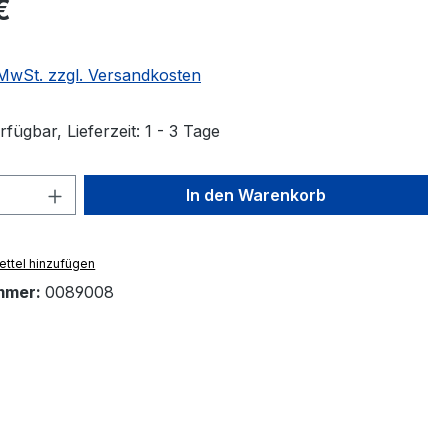
€
. MwSt. zzgl. Versandkosten
fügbar, Lieferzeit: 1 - 3 Tage
 Anzahl: Gib den gewünschten Wert ein 
In den Warenkorb
ttel hinzufügen
mmer:
0089008