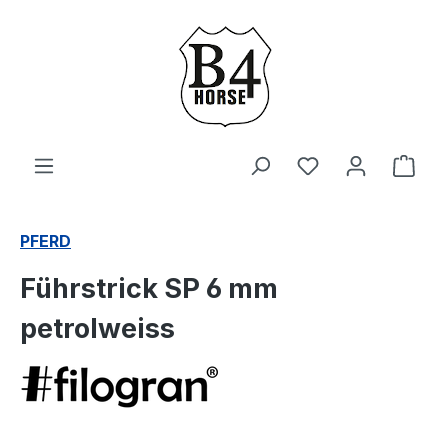
Zum Hauptinhalt springen
Du hast 0 Produ
Ware
PFERD
Führstrick SP 6 mm
petrolweiss
Bildergalerie überspringen