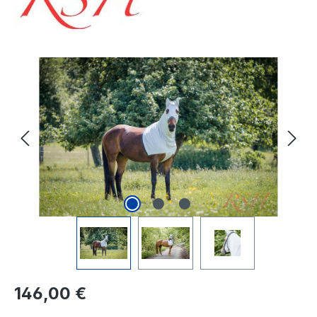
Bildergalerie überspringen
Regulärer Preis:
146,00 €