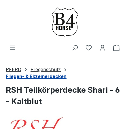
Zum Hauptinhalt springen
Du hast 0 Produ
Ware
PFERD
Fliegenschutz
Fliegen- & Ekzemerdecken
RSH Teilkörperdecke Shari - 6
- Kaltblut