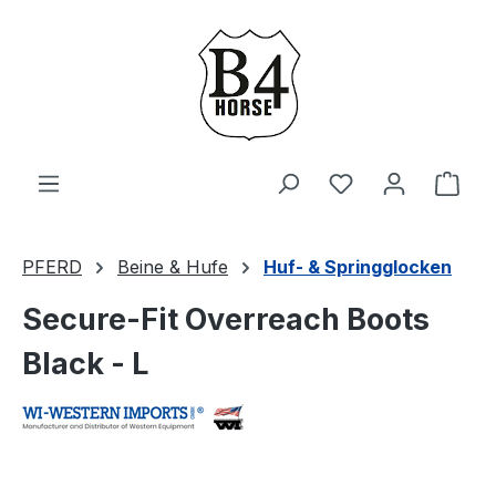
Zum Hauptinhalt springen
Du hast 0 Produ
Ware
PFERD
Beine & Hufe
Huf- & Springglocken
Secure-Fit Overreach Boots
Black - L
Bildergalerie überspringen