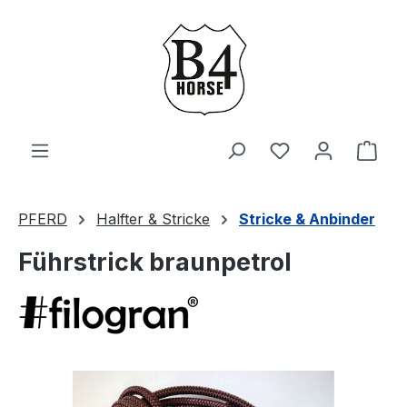
Zum Hauptinhalt springen
Du hast 0 Produ
Ware
PFERD
Halfter & Stricke
Stricke & Anbinder
Führstrick braunpetrol
Bildergalerie überspringen