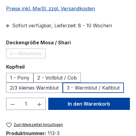
Preise inkl. MwSt. zzgl. Versandkosten
Sofort verfügbar, Lieferzeit: 8 - 10 Wochen
auswählen
Deckengröße Mosa / Shari
0 - Minishetty
(Diese Option ist zurzeit nicht verfügbar.)
auswählen
Kopfteil
1 - Pony
2 - Vollblut / Cob
2/3 kleines Warmblut
3 - Warmblut / Kaltblut
Produkt Anzahl: Gib den gewünschten We
In den Warenkorb
Zum Merkzettel hinzufügen
Produktnummer:
113-3