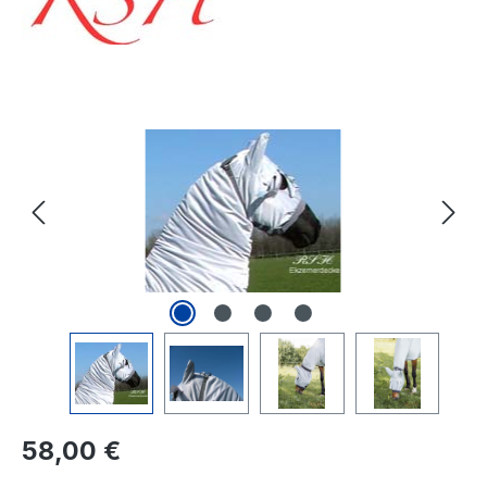
Bildergalerie überspringen
Regulärer Preis:
58,00 €