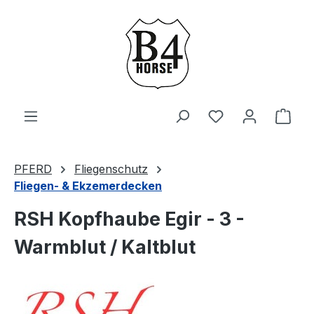
Zum Hauptinhalt springen
Du hast 0 Produ
Ware
PFERD
Fliegenschutz
Fliegen- & Ekzemerdecken
RSH Kopfhaube Egir - 3 -
Warmblut / Kaltblut