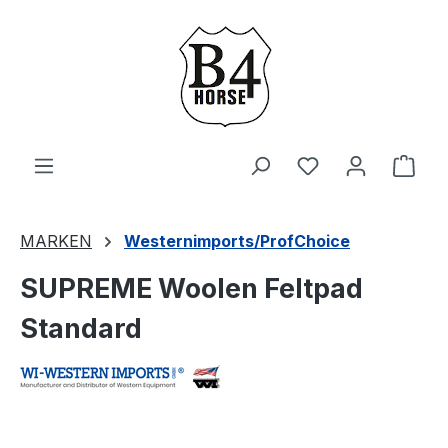
Zum Hauptinhalt springen
Du hast 0 Produ
Ware
MARKEN
Westernimports/ProfChoice
SUPREME Woolen Feltpad
Standard
Bildergalerie überspringen