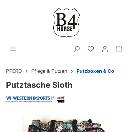
Zum Hauptinhalt springen
Du hast 0 Produ
Ware
PFERD
Pflege & Putzen
Putzboxen & Co
Putztasche Sloth
Bildergalerie überspringen