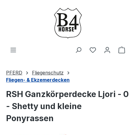
Zum Hauptinhalt springen
Du hast 0 Produ
Ware
PFERD
Fliegenschutz
Fliegen- & Ekzemerdecken
RSH Ganzkörperdecke Ljori - 0
- Shetty und kleine
Ponyrassen