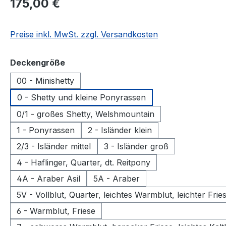
Regulärer Preis:
175,00 €
Preise inkl. MwSt. zzgl. Versandkosten
auswählen
Deckengröße
00 - Minishetty
0 - Shetty und kleine Ponyrassen
0/1 - großes Shetty, Welshmountain
1 - Ponyrassen
2 - Isländer klein
2/3 - Isländer mittel
3 - Isländer groß
4 - Haflinger, Quarter, dt. Reitpony
4A - Araber Asil
5A - Araber
5V - Vollblut, Quarter, leichtes Warmblut, leichter Frie
6 - Warmblut, Friese