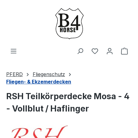
Zum Hauptinhalt springen
Du hast 0 Produ
Ware
PFERD
Fliegenschutz
Fliegen- & Ekzemerdecken
RSH Teilkörperdecke Mosa - 4
- Vollblut / Haflinger