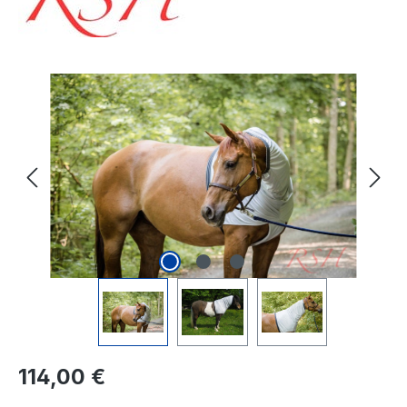
Bildergalerie überspringen
Regulärer Preis:
114,00 €