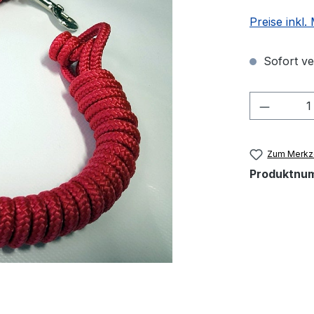
Preise inkl
Sofort ver
Produkt
Zum Merkze
Produktnu