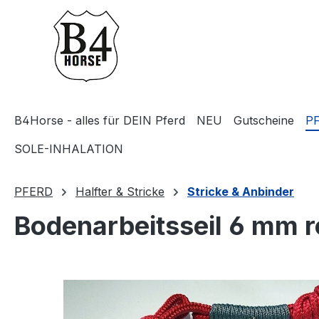
m Hauptinhalt springen
Zur Suche springen
Zur Hauptnavigation springen
B4Horse - alles für DEIN Pferd
NEU
Gutscheine
P
SOLE-INHALATION
PFERD
Halfter & Stricke
Stricke & Anbinder
Bodenarbeitsseil 6 mm r
Bildergalerie überspringen