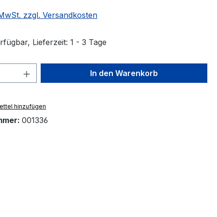
. MwSt. zzgl. Versandkosten
fügbar, Lieferzeit: 1 - 3 Tage
 Anzahl: Gib den gewünschten Wert ein 
In den Warenkorb
ttel hinzufügen
mmer:
001336