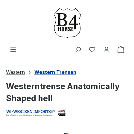
Zum Hauptinhalt springen
Du hast 0 Produ
Ware
Western
Western Trensen
Westerntrense Anatomically
Shaped hell
Bildergalerie überspringen