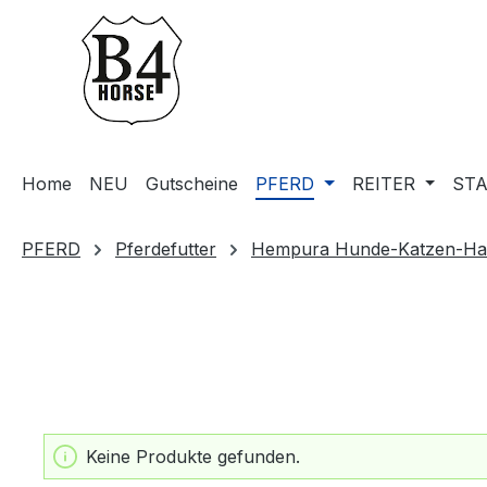
m Hauptinhalt springen
Zur Suche springen
Zur Hauptnavigation springen
Home
NEU
Gutscheine
PFERD
REITER
STA
PFERD
Pferdefutter
Hempura Hunde-Katzen-Ha
Keine Produkte gefunden.