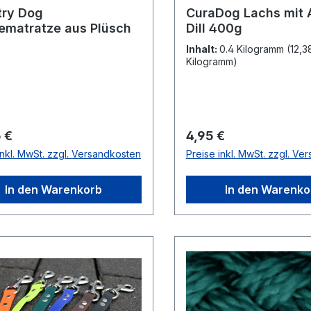
try Dog
CuraDog Lachs mit 
matratze aus Plüsch
Dill 400g
Inhalt:
0.4 Kilogramm
(12,3
Kilogramm)
rer Preis:
Regulärer Preis:
 €
4,95 €
inkl. MwSt. zzgl. Versandkosten
Preise inkl. MwSt. zzgl. Ve
In den Warenkorb
In den Warenko