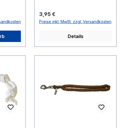
Regulärer Preis:
3,95 €
rsandkosten
Preise inkl. MwSt. zzgl. Versandkosten
rb
Details