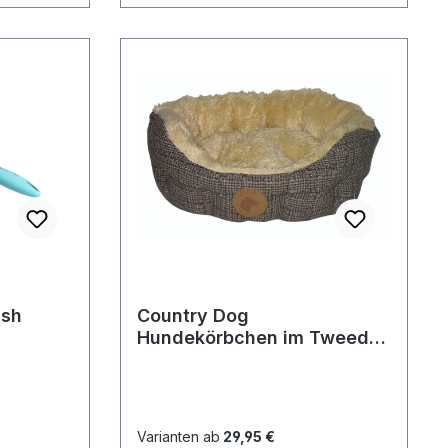
ush
Country Dog
Hundekörbchen im Tweed
Look - 70 cm x 55 cm
Varianten ab
29,95 €