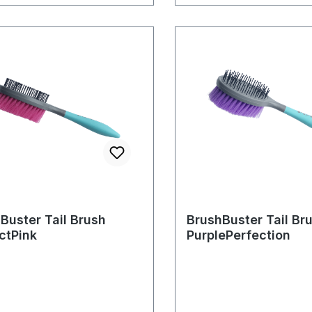
Buster Tail Brush
BrushBuster Tail Br
ctPink
PurplePerfection