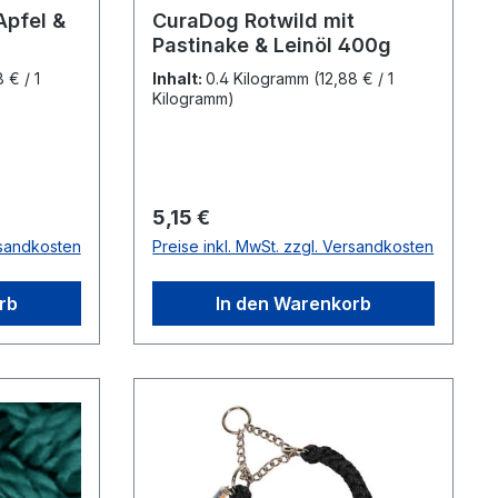
Apfel &
CuraDog Rotwild mit
Pastinake & Leinöl 400g
8 € / 1
Inhalt:
0.4 Kilogramm
(12,88 € / 1
Kilogramm)
Regulärer Preis:
5,15 €
rsandkosten
Preise inkl. MwSt. zzgl. Versandkosten
rb
In den Warenkorb