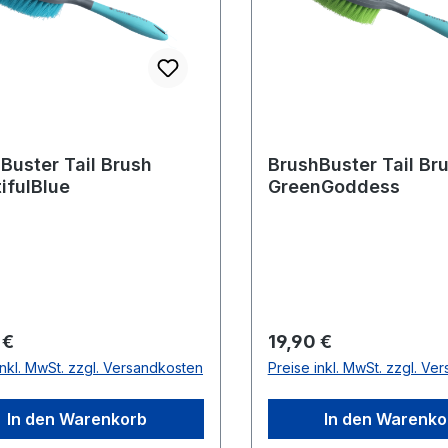
Buster Tail Brush
BrushBuster Tail Br
ifulBlue
GreenGoddess
rer Preis:
Regulärer Preis:
 €
19,90 €
inkl. MwSt. zzgl. Versandkosten
Preise inkl. MwSt. zzgl. Ve
In den Warenkorb
In den Warenko