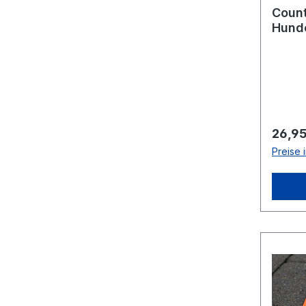
Coun
Hunde
Regulä
26,95
Preise 