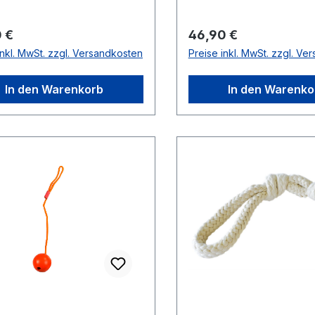
rer Preis:
Regulärer Preis:
 €
46,90 €
inkl. MwSt. zzgl. Versandkosten
Preise inkl. MwSt. zzgl. Ve
In den Warenkorb
In den Warenko