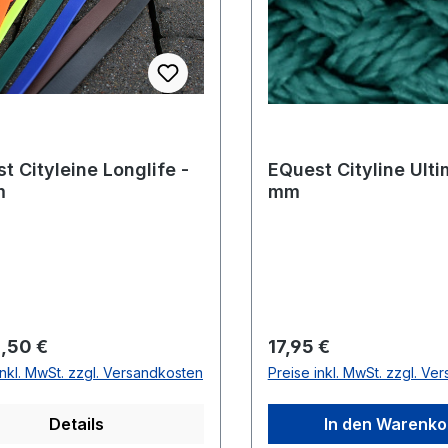
t Cityleine Longlife -
EQuest Cityline Ulti
m
mm
rer Preis:
Regulärer Preis:
,50 €
17,95 €
inkl. MwSt. zzgl. Versandkosten
Preise inkl. MwSt. zzgl. Ve
Details
In den Warenko