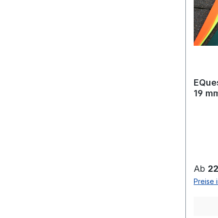
EQues
19 m
Regulä
Ab
22
Preise 