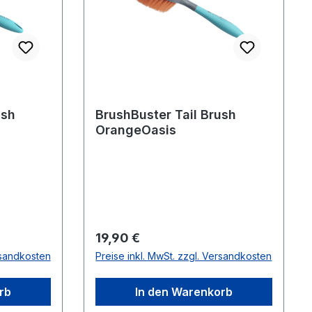
ush
BrushBuster Tail Brush
OrangeOasis
Regulärer Preis:
19,90 €
rsandkosten
Preise inkl. MwSt. zzgl. Versandkosten
rb
In den Warenkorb