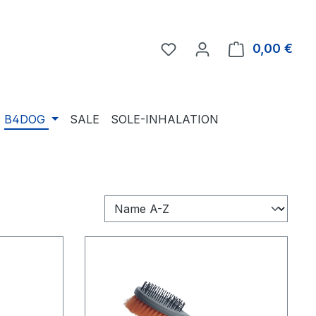
Du hast 0 Produkte auf 
0,00 €
Ware
B4DOG
SALE
SOLE-INHALATION