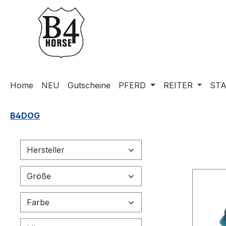
m Hauptinhalt springen
Zur Suche springen
Zur Hauptnavigation springen
Home
NEU
Gutscheine
PFERD
REITER
STA
B4DOG
Hersteller
Größe
Farbe