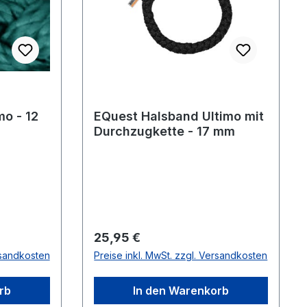
mo - 12
EQuest Halsband Ultimo mit
Durchzugkette - 17 mm
Regulärer Preis:
25,95 €
rsandkosten
Preise inkl. MwSt. zzgl. Versandkosten
rb
In den Warenkorb