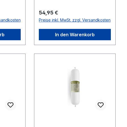
Regulärer Preis:
54,95 €
rsandkosten
Preise inkl. MwSt. zzgl. Versandkosten
rb
In den Warenkorb