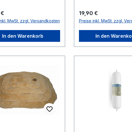
rer Preis:
Regulärer Preis:
 €
19,90 €
inkl. MwSt. zzgl. Versandkosten
Preise inkl. MwSt. zzgl. Ve
In den Warenkorb
In den Warenko