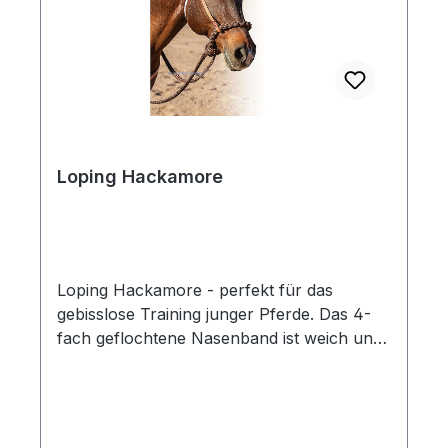
Loping Hackamore
Loping Hackamore - perfekt für das
gebisslose Training junger Pferde. Das 4-
fach geflochtene Nasenband ist weich und
für das Pferd angenehm - jedoch für die
Traningseinheiten straff genug. Komplett mit
einem "hand-laced" Harness-Leder
Kopfstück mit Edelstahl-Schnallen, Nylon