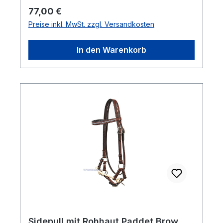
Regulärer Preis:
77,00 €
Preise inkl. MwSt. zzgl. Versandkosten
In den Warenkorb
Sidepull mit Rohhaut Paddet Brow