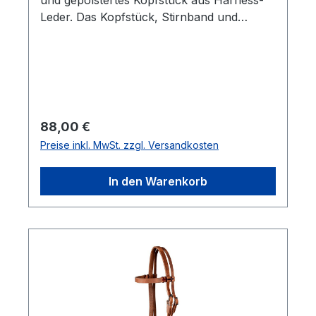
und gepolstertes Kopfstück aus Harness-
Leder. Das Kopfstück, Stirnband und
Nasenteil ist sehr weich abgepolstert und
sorgt für ein angenehmes Tragegefühl des
Pferdes. Das Sidepull ist mehrfach
verstellbar.Einheitsgröße: Cob/Full
Regulärer Preis:
88,00 €
Preise inkl. MwSt. zzgl. Versandkosten
In den Warenkorb