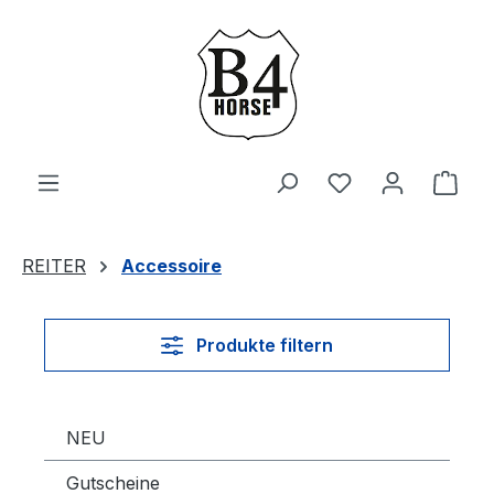
Zum Hauptinhalt springen
Du hast 0 Produ
Ware
REITER
Accessoire
Produkte filtern
NEU
Gutscheine