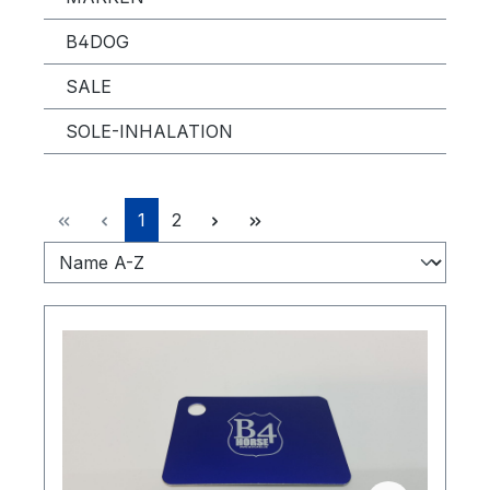
B4DOG
SALE
SOLE-INHALATION
Seite
Seite
1
2