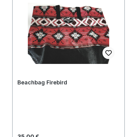
Beachbag Firebird
Regulärer Preis:
35,00 €