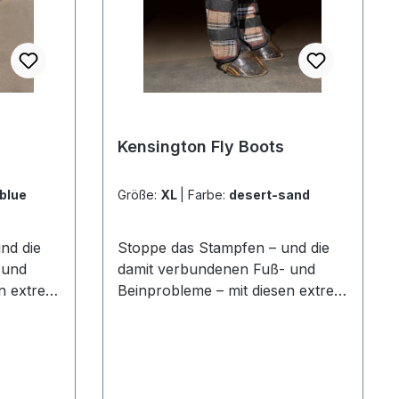
Kensington Fly Boots
blue
Größe:
XL
|
Farbe:
desert-sand
nd die
Stoppe das Stampfen – und die
 und
damit verbundenen Fuß- und
en extrem
Beinprobleme – mit diesen extrem
en Fly
hochwertigen und robusten Fly
Boots!Strapazierfähige
 Das in
Textilene®-Konstruktion: Das in
00 x
den USA hergestellte 1000 x
ammt aus
2000-Denier-Gewebe stammt aus