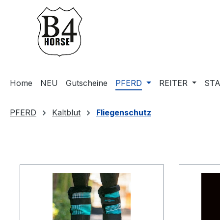
m Hauptinhalt springen
Zur Suche springen
Zur Hauptnavigation springen
Home
NEU
Gutscheine
PFERD
REITER
STA
PFERD
Kaltblut
Fliegenschutz