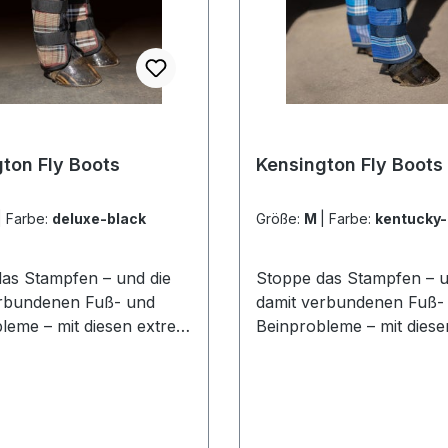
ton Fly Boots
Kensington Fly Boots
|
Farbe:
deluxe-black
Größe:
M
|
Farbe:
kentucky-
as Stampfen – und die
Stoppe das Stampfen – u
erbundenen Fuß- und
damit verbundenen Fuß-
leme – mit diesen extrem
Beinprobleme – mit dies
igen und robusten Fly
hochwertigen und robust
rapazierfähige
Boots!Strapazierfähige
e®-Konstruktion: Das in
Textilene®-Konstruktion:
hergestellte 1000 x
den USA hergestellte 10
nier-Gewebe stammt aus
2000-Denier-Gewebe st