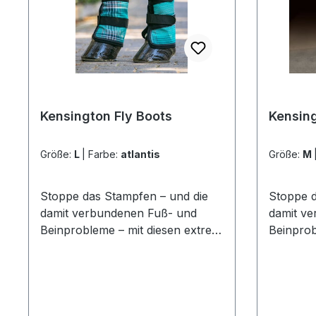
Kensington Fly Boots
Kensing
Größe:
L
|
Farbe:
atlantis
Größe:
M
Stoppe das Stampfen – und die
Stoppe d
damit verbundenen Fuß- und
damit v
Beinprobleme – mit diesen extrem
Beinprob
hochwertigen und robusten Fly
hochwert
Boots!Strapazierfähige
Boots!St
Textilene®-Konstruktion: Das in
Textilen
den USA hergestellte 1000 x
den USA 
2000-Denier-Gewebe stammt aus
2000-De