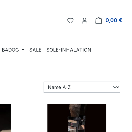
Du hast 0 Produkte auf 
0,00 €
Ware
B4DOG
SALE
SOLE-INHALATION